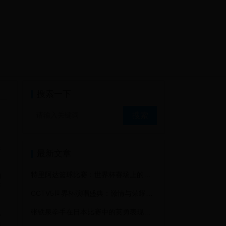
搜索一下
夺
最新文章
特里阿达篮球比赛：世界杯赛场上的激情与荣耀
的
哥
CCTV5世界杯演唱盛典：激情与荣耀的音乐盛宴
张铁泉拳手在日本比赛中的英勇表现引起广泛关注
执
员