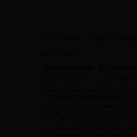
首页
赛程导航
场馆信息
路线规
首页
>>
路线规划

南美洲世界杯附加赛：激烈角逐与球队
admin
2025-05-01 13:43:30
6978



南美洲世界杯附加赛一直是全球足球迷关注的焦
那宝贵的世界杯入场券而展开激烈的角逐。今年
首先，让我们回顾一下本次附加赛的背景。南美
领先地位。然而，对于那些实力稍逊一筹的球队
伦比亚、智利等球队都展现出了不俗的实力，他
在比赛过程中，乌拉圭队的表现尤为抢眼。作为
行力。他们的前锋苏亚雷斯和卡瓦尼依然是球队