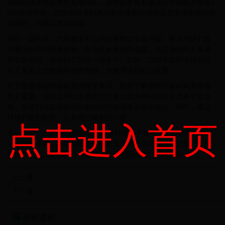
沈阳迎战来自亚洲的其他强队，这些比赛将直接决定中国能否晋级2
023年世界杯。沈阳的球迷们将有机会亲眼目睹国足在主场拼搏的精
彩瞬间，为国足加油助威。
值得一提的是，沈阳奥体中心的设施经过全面升级，将为球迷们提
供更加舒适的观赛体验。无论是座椅的舒适度，还是场内的大屏幕
和音响系统，都达到了国际一流水平。此外，沈阳市政府还特别安
排了多条公交线路和地铁专线，方便球迷们前往观赛。
对于想要亲临现场观赛的球迷来说，提前了解赛程并做好购票准备
至关重要。沈阳足球比赛赛程已经通过官方网站和各大票务平台发
布，球迷们可以根据自己的时间安排选择合适的场次。同时，建议
球迷们提前购票，以免错过精彩的比赛。
点击进入首页
总的来说，2023年沈阳足球比赛赛程充满了看点，无论是国内联赛
还是国际赛事，都将为球迷们带来无尽的激情与欢乐。让我们一起
期待沈阳成为足球的盛宴之地，见证中国足球的辉煌时刻！
上一篇
下一篇

猜你喜欢