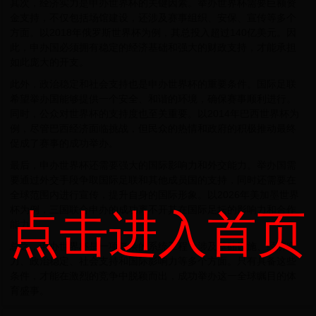
其次，经济实力是申办世界杯的关键因素。举办世界杯需要巨额资
金支持，不仅包括场馆建设，还涉及赛事组织、安保、宣传等多个
方面。以2018年俄罗斯世界杯为例，其总投入超过140亿美元。因
此，申办国必须拥有稳定的经济基础和强大的财政支持，才能承担
如此庞大的开支。
此外，政治稳定和社会支持也是申办世界杯的重要条件。国际足联
希望举办国能够提供一个安全、和谐的环境，确保赛事顺利进行。
同时，公众对世界杯的支持度也至关重要。以2014年巴西世界杯为
例，尽管巴西经济面临挑战，但民众的热情和政府的积极推动最终
促成了赛事的成功举办。
最后，申办世界杯还需要强大的国际影响力和外交能力。举办国需
要通过外交手段争取国际足联和其他成员国的支持，同时还需要在
全球范围内进行宣传，提升自身的国际形象。以2026年美加墨世界
杯为例，三国联合申办的成功离不开其在国际足坛的影响力和合作
点击进入首页
能力。
总之，申办世界杯是一项复杂的系统工程，涉及基础设施、经济实
力、政治稳定、社会支持和国际影响力等多个方面。只有具备这些
条件，才能在激烈的竞争中脱颖而出，成功举办这一全球瞩目的体
育盛事。