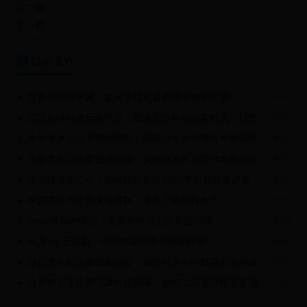
上一篇
下一篇

猜你喜欢
世界杯热潮不减，如何在线观看开拓者精彩比赛？
05-09

实况足球自建元老球员：重温那些年的经典对决，打造最强传奇阵容
05-10

水谷隼奥运比赛视频回顾：揭秘日本乒乓球传奇的巅峰时刻
04-30

水谷隼奥运比赛视频回顾：揭秘日本乒乓球传奇的巅峰时刻
04-30

珠海球迷的狂欢：如何轻松获取2023年世界杯预选赛珠海足球比赛门票
04-25

中国男足再次无缘世界杯：未来之路如何走？
05-09

Boye球员的崛起：世界杯舞台上的新星闪耀
04-25

马龙 vs 王励勤：经典对决回顾与视频解析
05-06

赵云蕾女双比赛视频回顾：巅峰对决中的默契配合与战术解析
05-06

世界杯游泳比赛门票价格揭秘：如何以实惠价格享受顶级赛事
05-04
