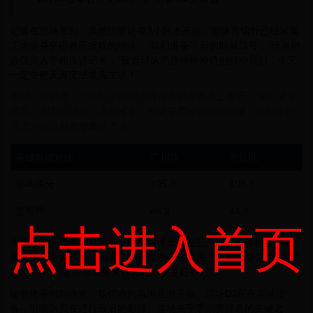
记者在现场看到，虽然比赛还有3小时才开始，但体育馆外已经聚集
了大量身穿橙色应援服的球迷。"我们准备了新的助威口号，"球迷协
会负责人李伟告诉记者，"最近球队的拼搏精神特别打动我们，今天
一定要把天河变成魔鬼主场！"
值得一提的是，广州队主帅郭士强在赛前发布会上表示："浙江是支
强队，但我们做好了充分准备。关键是要控制好篮板球，特别是对
方大外援拉科塞维奇这个点。"
关键数据对比
广州队
浙江队
场均得分
105.3
108.7
篮板球
46.2
44.8
点击进入首页
本场比赛的票务信息显示，低价位球票早在三天前就已售罄。体育
局相关负责人透露，为满足球迷需求，临时在二层看台加开了200个
座位。"广州篮球市场越来越火爆，这是好事。"
随着比赛时间临近，场馆内的氛围逐渐升温。现场DJ正在调试设
备，啦啦队员在进行最后的彩排。这场关乎季后赛排名的关键之