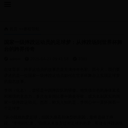

首页
>>
赛程导航

国家一级摔跤运动员的足球梦：从摔跤场到世界杯舞
台的跨界传奇
admin
2025-04-27 09:41:58
3381



在体育界，跨界运动员的故事总是充满传奇色彩。而今天，我们要
讲述的是一位国家一级摔跤运动员如何在世界杯舞台上实现足球梦
的励志故事。
李明（化名），曾经是中国摔跤队的骄傲。他凭借出色的身体素质
和顽强的意志力，多次在全国比赛中摘金夺银，成为名副其实的国
家一级摔跤运动员。然而，鲜为人知的是，李明心中一直怀揣着一
个足球梦。
"从小我就热爱足球，但因为身高和体型的原因，最终选择了摔
跤。"李明回忆道，"但我从未放弃过对足球的热爱，即使在摔跤训练