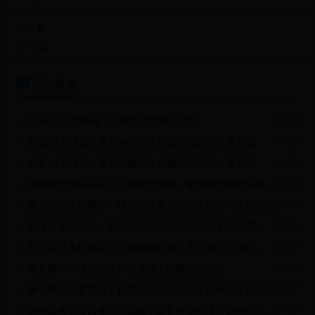
上一篇
下一篇

猜你喜欢
1991女排世界杯：苏联队的辉煌与遗憾
04-24

掘金14号球员：世界杯赛场上的新星崛起与未来展望
04-24

掘金14号球员：世界杯赛场上的新星崛起与未来展望
04-24

德国队世界杯征程：从辉煌到挑战，看德国大赛的荣耀与反思
04-26

世界杯夹手机事件：球迷狂欢背后的安全隐患与应对措施
04-25

珠海球迷的狂欢：如何轻松获取2023年世界杯预选赛珠海足球比赛门票
04-25

荷兰队世界杯单场26次犯规创纪录！暴力战术引发巨大争议
04-25

俄罗斯NBA球员在世界杯赛场上的崛起与挑战
04-26

勇士昨天比赛直播：精彩对决背后的战术分析与球员表现
04-27

满婷直播带货比赛火爆出圈：世界杯期间体育营销新玩法深度解析
04-27
