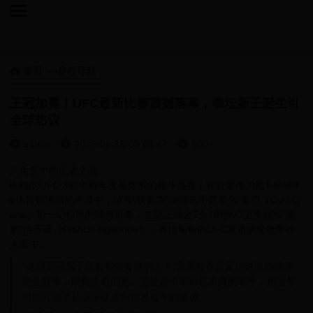

首页
>>
赛程导航

王冠加冕！UFC最新比赛震撼落幕，拳坛新王诞生引
全球热议
admin
2025-06-15 09:05:47
600



八角笼中的王者之战
昨晚的UFC 302堪称年度最炸裂的格斗盛宴！在拉斯维加斯T-Mobil
e体育馆沸腾的声浪中，绰号"铁血"的法国选手西里尔·盖恩（Cyril G
ane）用一记惊艳的转身鞭拳，在第三回合2分18秒KO卫冕冠军"黑
豹"纳干诺（Francis Ngannou），将沉甸甸的UFC重量级金腰带收
入囊中。
"这顶王冠属于所有相信奇迹的人！"盖恩在赛后采访时激动地亲
吻金腰带，眼角泛着泪光。这位前卡车司机出身的拳手，用五年
时间完成了从业余联赛到世界冠军的逆袭。