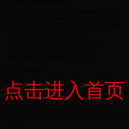
技术流VS力量派的终极对决
比赛前两回合堪称教科书级的攻防战：
纳干诺的重拳
多次擦着盖恩
下巴呼啸而过，而
盖恩的腿法控制
则完美限制了对手的移动。转折
点发生在第三回合，当纳干诺试图抱摔时，盖恩突然使出一记泰拳
式的肘击，紧接着就是那个载入史册的转身鞭拳！
现场观众统计：18,769名观众创下今年最高上座率
PPV购买量：预估突破180万次，刷新重量级纪录
赛后医疗报告：纳干诺右眼眶骨裂，需休养6个月
中国力量闪耀副赛
在备受关注的副赛中，中国选手"东北虎"王冠三回合碾压巴西柔术黑
点击进入首页
带卡瓦略，
地面砸击多达42次
！这位沈阳小伙的出色表现，让外媒
惊呼"中国MMA正在崛起"。
下个月UFC将首度登陆上海，这场王者之战无疑为亚洲巡演点燃了
第一把火。究竟谁会成为下一个挑战者？让我们拭目以待！
上一篇