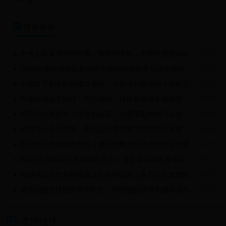
下一篇

猜你喜欢
中央五套直播蓝球比赛：激情对决夜，中国男篮迎战欧洲劲旅
05-27

1998世界杯德国队长马特乌斯的传奇故事与历史地位
05-18

中国女子剑术队闪耀世界杯：从青涩到辉煌的十年蜕变之路
06-15

世界杯乌拉圭统计：历史战绩、球星表现与未来展望
04-26

男篮世锦赛彩票：球迷的新宠，体育博彩的热门选择
05-08

寻找下一个卢克肖：盘点足坛最具潜力的左后卫新星
04-28

巴萨新星租借斯图加特：德甲新舞台能否成为职业生涯转折点？
05-16

2022世界杯32队当家球星盘点：谁是最闪耀的赛场英雄？
05-02

NBA球员在世界杯赛场上的各种记录：从乔丹到詹姆斯的传奇历程
04-26

克劳福德在快船的高光时刻：回顾他如何用关键表现点燃比赛激情
06-12


友情链接