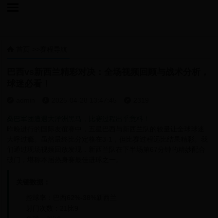

首页
>>
赛程导航

巴西vs新西兰精彩对决：全场视频回顾与战术分析，
球迷必看！
admin
2025-04-28 13:47:45
2319



桑巴军团遭遇大洋洲黑马，比赛过程出乎意料！
昨晚进行的国际友谊赛中，五星巴西与新西兰队的较量让全球球迷
大呼过瘾。虽然最终比分定格在3-1，但比赛过程远比结果精彩。我
们通过现场视频回放发现，新西兰队在下半场第67分钟的精妙配合
破门，堪称本届热身赛最佳进球之一。
关键数据：
控球率：巴西62%-38%新西兰
射门次数：21比9