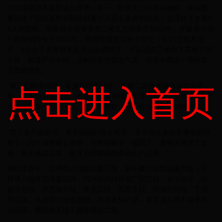
三句话概括本届晋城公开赛，第一，敞开大门办赛的胸怀，本届赛
事延续了前两届所有职业棋赛公开报名参赛的传统，也保持了本赛6
4人的规模。年龄最大的参赛者江铸久九段生于1962年，年龄最小的
吕政颐初段生于2015年，年龄跨度超过半个世纪；从13位世界冠
军，6位女子世界冠军及亚运金牌得主，可以说真正做到了英雄不问
出处，棋道不分长幼，这种开放包容的气度，正是中国这一围棋最
宝贵的底色。
“第二是精准分组、各显其能的创意。在第二届赛事预选设置女子
点击进入首页
组、常青组的基础上，本届预选又单独设立青少年组，并细分成3个
年龄段，每组出线一人，让不同年龄、不同特点的棋手都能在竞技
中激发潜能。”
“第三是不惧后浪、勇于挑战的棋士风骨。本可报名参加常青组的胡
耀宇八段主动选择公开组，与年轻棋手一较高下。老将不肯甘于安
逸，敢于挑战后辈，这才是围棋精神最动人的注脚。”
首轮比赛中，段博尧八段胜高看三段，胡子豪六段胜赵斐六段，王
舜博六段胜王泽萱四段，田沐沐六段胜苏广悦三段。女子组中，陆
敏全七段、李思璇六段、唐奕五段、高星五段、徐海哲四段、丁明
君四段、马加特三段等晋级。稍有意外的是，李昊潼八段不敌李东
方四段，柳琪峰五段不敌陈思远二段。