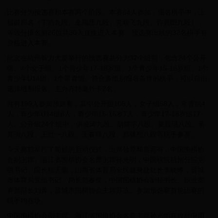
比赛分为预选赛和本赛两个阶段。本赛64人参加，报名棋手中，上
届前四名（丁浩九段、金禹丞九段、党毅飞九段、许嘉阳九段），
等级分排名前26位共30人直接进入本赛。预选赛出线的32名棋手有
资格进入本赛。
此次在杭州智力大厦举行的预选赛共分为32个组别，包含24个公开
组、4个女子组、1个青少年17-18岁组、1个青少年15-16岁组、1个
青少年U14组、1个常青组。符合多组别报名条件的棋手，可以自由
选择组别报名。主办方特邀外卡2名。
共有199人参加预选赛，其中公开组105人，女子组58人，常青组4
人，青少年U14组8人，青少年15-16岁7人，青少年17-18岁组17
人。公开组24个组中，伊凌涛九段、胡耀宇八段、夏晨琨八段、蒋
其润八段、王世一八段、王春晖八段、郑载想八段等棋手参赛。
今天赛前举行了简短的启动仪式，出席领导和嘉宾有，中国围棋协
会副主席、浙江省围棋协会名誉主席孙光明，中国棋院杭州分院党
组书记、院长杭天鹏，山西省体育局全民健身处处长李晓峰，晋城
市体育局党组书记、局长范春俊，中国围棋协会副秘书长、职业竞
赛部部长刘菁，晋城市围棋协会主席苏冻。参加预选赛首轮比赛的
棋手均在场。
中国围棋协会副主席、浙江省围棋协会名誉主席孙光明在致辞中用