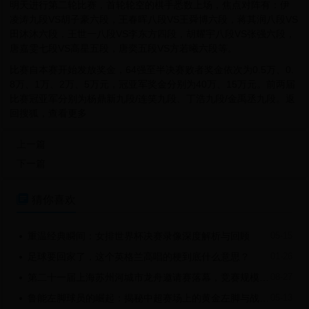
明天进行第二轮比赛，首轮轮空的棋手悉数上场，焦点对阵有：伊
凌涛九段VS胡子豪六段，王春晖八段VS王舜博六段，蒋其润八段VS
田沐沐六段，王世一八段VS李东方四段，胡耀宇八段VS张强六段，
唐嘉雯七段VS高星五段，唐奕五段VS方若曦六段等。
比赛自本赛开始发放奖金，64强至半决赛败者奖金依次为0.5万、0.
8万、1万、2万、5万元，冠亚军奖金分别为40万、15万元。前两届
比赛冠亚军分别为杨鼎新九段/连笑九段、丁浩九段/金禹丞九段。返
回搜狐，查看更多
上一篇
下一篇

猜你喜欢
重温经典瞬间：女排世界杯决赛录像深度解析与回顾
05-15

足球要回家了，这个英格兰高唱的梗到底什么意思？
01-26

第二十一届上海苏州河城市龙舟邀请赛落幕，竞赛规模创近十年新高
08-27

鲁能左脚球员的崛起：揭秘中超赛场上的黄金左脚与战术价值
05-13
