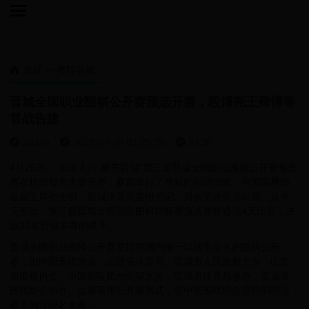

首页
>>
赛程导航

晋城全国职业围棋公开赛预选开赛，段博尧王舜博等
首战告捷
admin
2026-07-08 01:25:35
5738



4月26日，“棋源太行·康养晋城”第三届晋城全国职业围棋公开赛预选
赛在杭州智力大厦开赛，赛前举行了简短的启动仪式，中国围棋协
会副主席孙光明，晋城体育局党组书记、局长范春俊等出席，从今
天开始，第三届晋城全国职业围棋锦标赛预选赛将通过4天比赛，决
出32名晋级本赛的棋手。
晋城全国职业围棋公开赛是目前国内唯一以城市命名的围棋公开
赛，由中国围棋协会、山西省体育局、晋城市人民政府主办，山西
省围棋协会、中国棋院杭州分院支持，晋城市体育局承办，晋城市
围棋协会协办。比赛采用公开赛形式，在中国围棋协会定段的职业
棋手均可报名参赛。