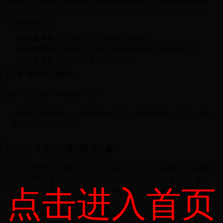
美谢幕，迪马利亚总能在最关键的时刻挺身而出。特别是在对阵法
国的决赛中，他先是制造点球，随后又打入精彩进球，成为阿根廷
夺冠的重要功臣。
2014世界杯
：4次助攻，入选赛事最佳阵容
2021美洲杯
：决赛唯一进球，帮助阿根廷终结28年冠军荒
2022世界杯
：决赛传射建功，完美收官
🌟 技术特点解析
迪马利亚的踢球风格独树一帜：
左路幽灵般的跑位 + 精准的传中技术 + 关键时刻的大心脏 = 这就
是世界级的迪马利亚
🇦🇷 从罗萨里奥到世界之巅
出生在罗萨里奥的贫民区，迪马利亚的足球之路充满艰辛。15岁离
家加入罗萨里奥中央青训，20岁登陆欧洲，先后效力本菲卡、皇
点击进入首页
马、曼联、巴黎圣日耳曼等豪门，最终在尤文图斯延续职业生涯。
如今，这位阿根廷飞翼已经为国家队出场129次，打进28球，成为梅
西身边最可靠的搭档之一。他的故事告诉我们：天赋+努力+坚持=传