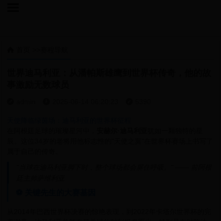

首页
>>
赛程导航

世界迪马利亚：从潘帕斯雄鹰到世界杯传奇，他的故
事激励无数球员
admin
2025-06-14 06:20:23
5390



天使降临绿茵场：迪马利亚的世界杯征程
在阿根廷足球的璀璨星河中，
安赫尔·迪马利亚
犹如一颗独特的星
辰。这位34岁的老将用他标志性的"天使之翼"在世界杯赛场上书写了
属于自己的传奇。
"当球在迪马利亚脚下时，整个球场都会屏住呼吸。" —— 前阿根
廷主帅萨维利亚
⚽ 关键先生的大赛基因
从2014年巴西世界杯决赛的惊艳表现，到2022年卡塔尔世界杯的完