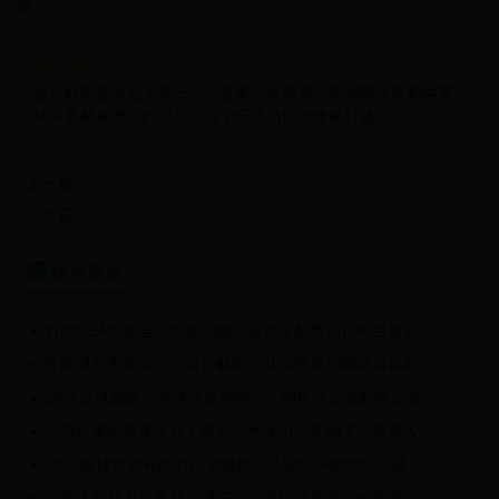
奇。
你知道吗？
迪马利亚是历史上唯一一位在奥运会决赛、美洲杯决赛和世界
杯决赛都有进球的球员！这个纪录恐怕很难被打破。
上一篇
下一篇

猜你喜欢
科比NBA生涯全部比赛回顾：从青涩新秀到传奇巨星的辉煌征程
06-07

鲁能球员周鹏百度百科全解析：从绿茵场到网络百科的足球传奇
05-18

29号足球盛宴：全球球迷期待已久的焦点之战即将上演
05-10

马拉松赛场惊现意外！多名选手体力不支倒下，急救人员紧急施救
06-10

2023篮球世界杯战力排名解析：美国队一骑绝尘，塞尔维亚紧随其后，黑马球队蓄势待发
05-03

中国体彩助力世界杯足球狂欢：竞猜盛宴背后的激情与理性
05-26
