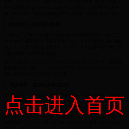
其中，2017年8月31日对阵澳大利亚的关键战役中，日本队凭借浅
野拓磨的进球1-0小胜对手，这场胜利基本锁定了他们的出线资格。
随后在9月5日2-0战胜泰国的比赛中，日本队正式确认晋级世界杯。
战术特点：技术流的胜利
日本队在2017年的成功很大程度上得益于他们坚持的技术流打法。
中场核心香川真司和本田圭佑的组织能力，加上冈崎慎司在前场的
冲击力，构成了球队的进攻体系。防守端，长友佑都和吉田麻也领
衔的后防线也表现得相当稳固。
值得一提的是，日本队在2017年的10场预选赛中仅丢7球，是亚洲
区防守最好的球队之一。这种攻守平衡的表现让他们最终获得了201
7年世界杯预选赛亚洲区第一的排名。
展望未来：世界杯正赛的期待
凭借2017年的出色表现，日本队第6次晋级世界杯决赛圈。虽然在2
点击进入首页
018年俄罗斯世界杯上止步16强，但他们在小组赛中2-1战胜哥伦比
亚的比赛创造了亚洲球队在世界杯上首次击败南美球队的历史。
2017年对于日本足球来说是一个重要的转折点，不仅证明了他们亚
洲霸主的地位，更为日本足球的持续发展奠定了基础。如今回顾这
段征程，我们更能体会到日本足球坚持青训和技术路线的远见。