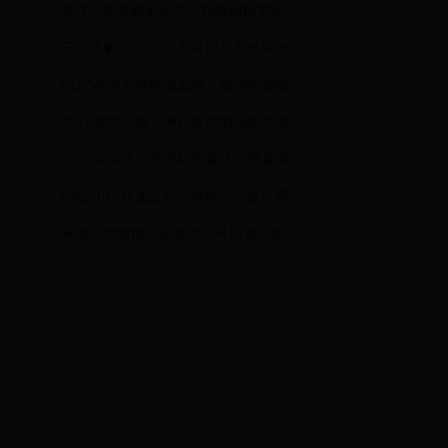
男排世锦赛精彩对决：视频回顾赛场上的每一个高潮瞬间
5
天山雪豹队2023世界杯球员名单揭晓，实力阵容备受期待
8
CCTV5世界杯演唱盛典：激情与荣耀的音乐盛宴
7
2018年世界杯：伊布缺席的遗憾与瑞典队的逆袭之路
2022年卡塔尔世界杯开幕式央视直播盛况，普京亲临现场引发热议
回忆2012年龙之谷中韩电子竞技比赛：激情与荣耀的碰撞
从战术到激情：谈谈世界杯比赛中那些令人难忘的经典瞬间与背后故事