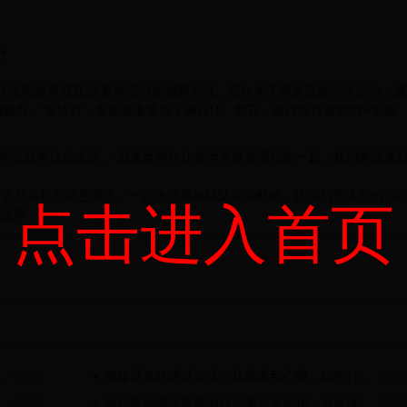
计
们'全民健身迎亚运'系列活动的创新尝试。高尔夫不再是高端小众运动，通
力。"据统计，本届赛事吸引了来自IT、教育、医疗等行业的326名选
张明在颁奖仪式上说，"就像世界杯让全世界球迷团结在一起，我们希望通
边品尝杭州特色茶点，一边为世界杯球队加油助威。这场别开生面的"高
点击进入首页
新故事。
05-05
揭秘世界杯进球公式：从战术到心理，如何打造完美进球？
05-1

05-21
NBA最帅颜值最高的球员图片大揭秘：谁是球场上的颜值担当？
05-0
