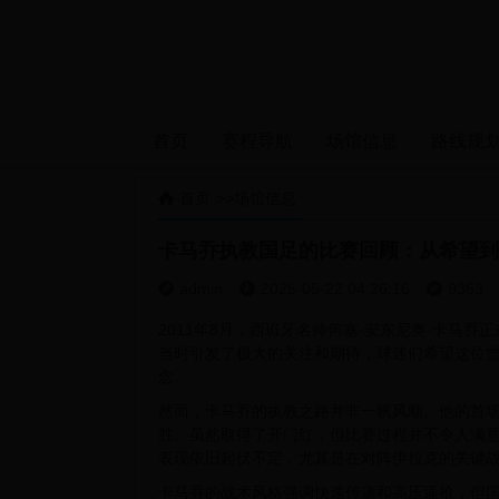
首页
赛程导航
场馆信息
路线规
首页
>>
场馆信息

卡马乔执教国足的比赛回顾：从希望到
admin
2025-05-22 04:26:16
9363



2011年8月，西班牙名帅何塞·安东尼奥·卡马
当时引发了极大的关注和期待，球迷们希望这位
念。
然而，卡马乔的执教之路并非一帆风顺。他的首场比
胜。虽然取得了开门红，但比赛过程并不令人满
表现依旧起伏不定，尤其是在对阵伊拉克的关键战
卡马乔的战术风格强调快速传递和高压逼抢，但