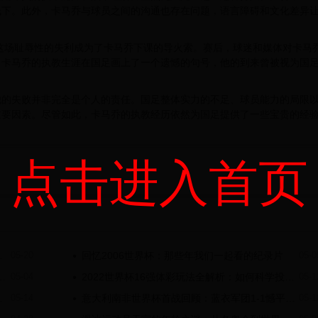
低下。此外，卡马乔与球员之间的沟通也存在问题，语言障碍和文化差异
队，这场耻辱性的失利成为了卡马乔下课的导火索。赛后，球迷和媒体对卡马
。卡马乔的执教生涯在国足画上了一个遗憾的句号，他的到来曾被视为国
他的失败并非完全是个人的责任。国足整体实力的不足、球员能力的局限
重要因素。尽管如此，卡马乔的执教经历依然为国足提供了一些宝贵的经
点击进入首页
05-20
回忆2006世界杯：那些年我们一起看的纪录片
05-0

05-04
2022世界杯16强体彩玩法全解析：如何科学投注赢取大奖
05-1

05-14
意大利南非世界杯首战回顾：蓝衣军团1-1憾平巴拉圭，卫冕之路开局坎坷
05-1
