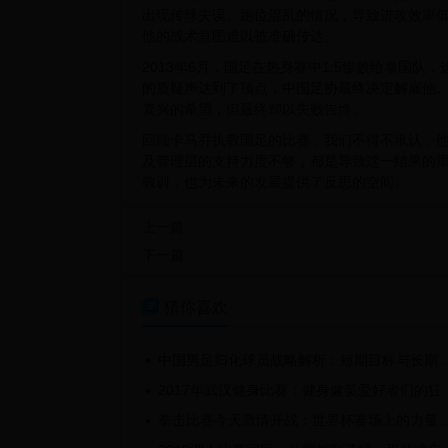
出现传球失误、跑位混乱的情况，导致进攻效率
他的战术意图难以被准确传达。
2013年6月，国足在热身赛中1:5惨败给泰国
的质疑声达到了顶点，中国足协最终决定解雇他
复兴的希望，但最终却以失败告终。
回顾卡马乔执教国足的比赛，我们不得不承认，
及管理层的支持力度不够，都是导致这一结果的
教训，也为未来的发展提供了反思的空间。
上一篇
下一篇

猜你喜欢
中国男足归化球员战略解析：短期目标与长期发展的矛盾与平衡

2017年武汉健身比赛：健身健美爱好者们的狂欢盛宴

拳击比赛今天激情开战：世界杯赛场上的力量与荣耀
