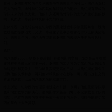
此外，桑切斯年轻的年龄意味着他在未来几年内可以为切尔西贡献
更大的价值。通过与切尔西其他年轻球员的配合，桑切斯有望成为
球队未来的中坚力量。他的引入还可能对球队的士气产生积极的影
响，从而进一步改善球队的斗志与氛围。
总体来说，这笔转会将在切尔西的重建过程中扮演重要角色，既为
竞技层面提供动力，又进一步强化了董事会在转会市场上的决策能
力。未来几年内，切尔西有望随着桑切斯的表现逐步走向强队行
列。
总结：
切尔西以2500万镑签下布莱顿门将桑切斯的交易，显然是蓝军在重
建过程中所做出的重要一步。桑切斯的加入将为切尔西的后防线增
加稳定性和竞争力，帮助球队实现更高的目标。从桑切斯的职业生
涯到他的技术特点，再到他对球队的潜在影响，可以看出这桩交易
背后的深意，以及切尔西未来的发展方向。
综上所述，切尔西的管理层通过这次引援，表明了他们重塑球队形
象和增加竞争力的决心。桑切斯作为新任门将，不仅承载着球队的
期望，也将在未来的赛季中扮演至关重要的角色，期待他能在切尔
西的舞台上大放异彩。