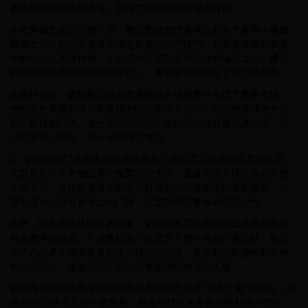
断的努力与出色的表现，实现了职业生涯的重大转折。
在布莱顿的表现可圈可点，桑切斯在他代表球队的多个赛季中屡屡
展现出惊人的反应速度与镇定自若的防守技巧。尤其是在英超联赛
中的一次次关键扑救，让他成为了球队不可或缺的核心之一。通过
持续的优秀表现在英超的舞台上，桑切斯逐渐确立了自己的名声。
此番转会前，桑切斯已经在布莱顿的各项赛事中发挥了重要作用，
他的出色表现不仅为布莱顿的防线增添了保障，还让他在球迷中收
获了良好的口碑。这一系列的经历，使得切尔西对他充满信心，决
心将其引入球队，进一步增强竞争力。
2、切尔西的门将需求切尔西近期在门将位置上的表现不尽如人意，
尤其是在几个关键比赛中频繁出现失误，直接导致了球队在积分榜
上的下滑。这也促使俱乐部高层对现有门将阵容进行重新审视，急
需引进一位具有竞争力的门将，以提升球队整体表现及士气。
此外，随着新教练团队的到来，切尔西希望以不同的战术风格来应
对新赛季的挑战。引进桑切斯不仅是为了填补现有门将空缺，更是
为了在战术上增添更多的灵活性与稳定性。桑切斯的敏捷性和出色
的扑救能力，使他成为了切尔西重塑防线的理想人选。
切尔西管理层显然看重切尔西将桑切斯作为其“未来之星”的理念，投
资2500万镑不只是一笔交易，更是对球队未来长远规划的一部分。