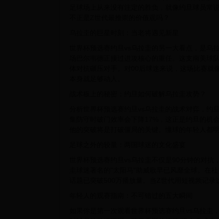
足球场上从来没有注定的胜负，就像约旦球员常说
不正是Z世代最推崇的价值观吗？
乌拉圭的巨星时刻：当老将遇见新星
世界杯预选赛约旦vs乌拉圭的另一大看点，是乌
场巴尔韦德正接过进攻核心的重任。这支南美球
体对抗碾压对手。对00后球迷来说，这场比赛就
本身就足够动人。
战术板上的秘密：约旦如何破解乌拉圭攻势？
分析世界杯预选赛约旦vs乌拉圭的战术对弈，约
集防守时破门效率会下降17%，这正是约旦的机
他的突破将是打破僵局的关键。懂球的年轻人都明
足球之外的较量：两国球迷的文化盛宴
世界杯预选赛约旦vs乌拉圭不仅是90分钟的对
圭球迷著名的"太阳马"助威歌早已风靡全球。在社
话题已突破500万播放量。当Z世代用短视频记
年轻人的观赛指南：不可错过的五大瞬间
如果你是第一次观看世界杯预选赛约旦vs乌拉圭