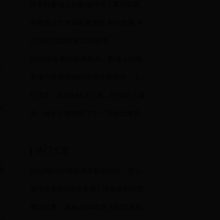
世界杯赛场上的真诚忏悔：某球队因不当行为公开致歉信
神，
中国农业大学体育教学部 校内竞赛 中国农业大学2025年台球团体挑战赛比赛规程
2014巴西世界杯32强名单
中
身
2023年世界杯球员风采：赛场上的璀璨明星
承
英格兰世界杯征程再迎传奇助力：小贝亲临现场助威
叶诗文：200米蛙泳之路，职业第三春的希望与挑战
密
有一种女乒精神叫丁宁：现役大满贯奥运前景现状分析，路在何方？
，
热门文章
拉
圭
2014年NBA球员身高数据分析：巨人统治禁区还是小个子主宰赛场？
篮球世界杯4强谁更强？深度解析四支顶级球队的实力对比
重温经典：揭秘1990年意大利世界杯夺冠热门球队的完整球员名单
起