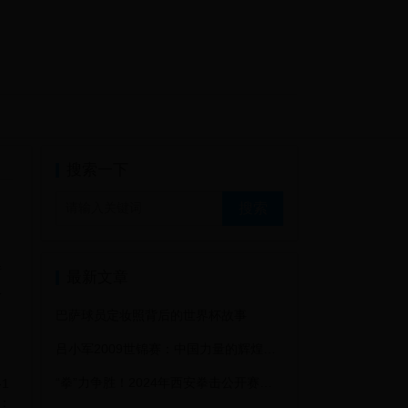
搜索一下
借
最新文章
仅
巴萨球员定妆照背后的世界杯故事
吕小军2009世锦赛：中国力量的辉煌时刻
“拳”力争胜！2024年西安拳击公开赛举行
1
：