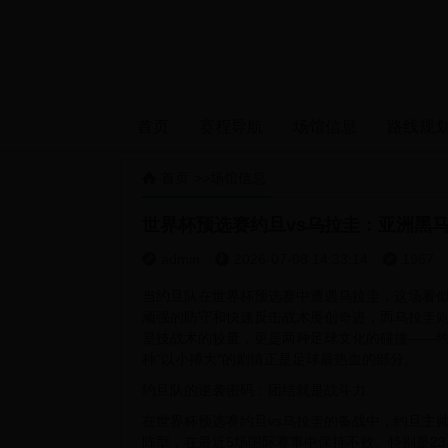
首页
赛程导航
场馆信息
路线规
首页
>>
场馆信息

世界杯预选赛约旦vs乌拉圭：亚洲黑
admin
2026-07-08 14:33:14
1967



当约旦队在世界杯预选赛中遭遇乌拉圭，这场看
顽强的防守和快速反击战术屡创奇迹，而乌拉圭
是技战术的较量，更是两种足球文化的碰撞——
种"以小搏大"的剧情正是足球最热血的部分。
约旦队的逆袭密码：团结就是战斗力
在世界杯预选赛约旦vs乌拉圭的备战中，约旦主帅
阵型，在最近5场国际赛事中保持不败。特别是2