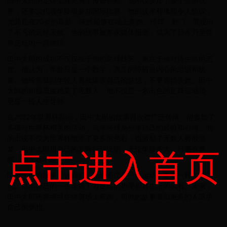
田中太郎的足球生涯充满了传奇色彩。他不仅参加了多个业余联
赛，还多次代表年龄组参加国际比赛。他的技术和体能令人惊叹，
尤其是在70岁的高龄，依然能够在场上奔跑、传球、射门，展现出
了不凡的足球天赋。他的故事被多家媒体报道，成为了日本乃至世
界足坛的一段佳话。
田中太郎的成功不仅仅在于他的足球技艺，更在于他对待生活的态
度。他认为，年龄只是一个数字，真正的障碍是内心的恐惧和犹
豫。他经常鼓励年轻人勇敢追求自己的梦想，不要害怕失败。田中
太郎的积极态度感染了无数人，他不仅是一名出色的足球运动员，
更是一位人生导师。
在2022年世界杯期间，田中太郎的故事再次被广泛传播。他参加了
多项与世界杯相关的活动，与年轻球员分享自己的经验和心得。他
的出现不仅为世界杯增添了更多的色彩，也激励了无数人勇敢追
梦。田中太郎用自己的实际行动证明，无论年龄多大，只要有梦
点击进入首页
想，就永远不晚。
田中太郎的故事告诉我们，足球不仅是一项运动，更是一种生活方
式。他用自己的一生诠释了对足球的热爱和对生活的执着。未来，
田中太郎还将继续在绿茵场上奔跑，用他的故事激励更多的人追求
自己的梦想。