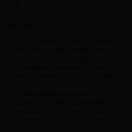
上一篇
下一篇

猜你喜欢
水谷隼奥运比赛视频回顾：揭秘日本乒乓球传奇的巅峰时刻
04-30

澳大利亚女篮9号球员：球场上的传奇与背后的故事
04-27

阿根廷世界杯征程：从胜利的喜悦到失利的反思
04-30

康永刚比赛视频回顾：一场激情四射的世界杯经典对决
05-01

日本女乒球员与韩国队的激烈对决：技术与心理的巅峰较量
04-29

世界杯倒计时30天：揭秘夺冠热门球队赛前集训的战术调整与球员状态
04-25

中超重庆球员在世界杯舞台上的崛起与挑战
05-01

篮球世界杯4强产生办法揭秘：从小组赛到淘汰赛的晋级之路
05-02

揭秘日本队世界杯阵容身高：矮个子球员如何在国际赛场大放异彩？
04-25

揭秘世界杯运动员得金牌奖金：巨额奖励背后的故事与争议
04-28
