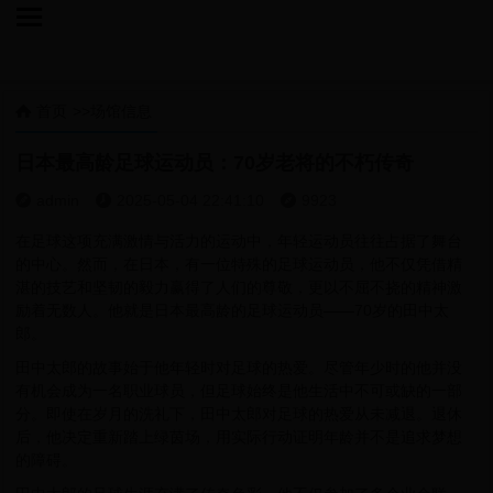

首页
>>
场馆信息

日本最高龄足球运动员：70岁老将的不朽传奇
admin
2025-05-04 22:41:10
9923



在足球这项充满激情与活力的运动中，年轻运动员往往占据了舞台
的中心。然而，在日本，有一位特殊的足球运动员，他不仅凭借精
湛的技艺和坚韧的毅力赢得了人们的尊敬，更以不屈不挠的精神激
励着无数人。他就是日本最高龄的足球运动员——70岁的田中太
郎。
田中太郎的故事始于他年轻时对足球的热爱。尽管年少时的他并没
有机会成为一名职业球员，但足球始终是他生活中不可或缺的一部
分。即使在岁月的洗礼下，田中太郎对足球的热爱从未减退。退休
后，他决定重新踏上绿茵场，用实际行动证明年龄并不是追求梦想
的障碍。