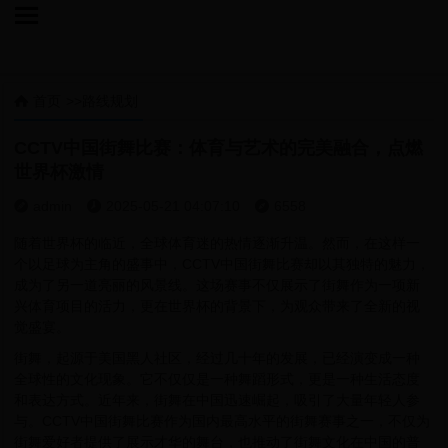

首页
>>
路线规划

CCTV中国街舞比赛：体育与艺术的完美融合，点燃
世界杯激情
admin
2025-05-21 04:07:10
6558



随着世界杯的临近，全球体育迷的热情逐渐升温。然而，在这样一
个以足球为主角的盛事中，CCTV中国街舞比赛却以其独特的魅力，
成为了另一道亮丽的风景线。这场赛事不仅展示了街舞作为一项新
兴体育项目的活力，更在世界杯的背景下，为观众带来了全新的视
觉盛宴。
街舞，起源于美国黑人社区，经过几十年的发展，已经演变成一种
全球性的文化现象。它不仅仅是一种舞蹈形式，更是一种生活态度
和表达方式。近年来，街舞在中国迅速崛起，吸引了大量年轻人参
与。CCTV中国街舞比赛作为国内最高水平的街舞赛事之一，不仅为
街舞爱好者提供了展示才华的舞台，也推动了街舞文化在中国的普