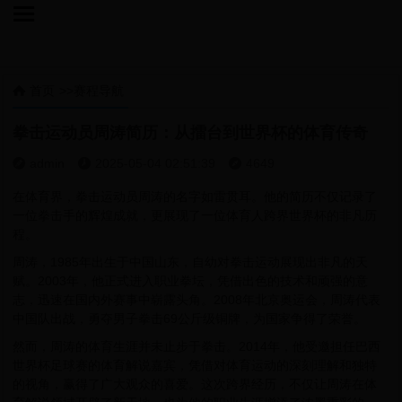

首页
>>
赛程导航

拳击运动员周涛简历：从擂台到世界杯的体育传奇
admin
2025-05-04 02:51:39
4649



在体育界，拳击运动员周涛的名字如雷贯耳。他的简历不仅记录了
一位拳击手的辉煌成就，更展现了一位体育人跨界世界杯的非凡历
程。
周涛，1985年出生于中国山东，自幼对拳击运动展现出非凡的天
赋。2003年，他正式进入职业拳坛，凭借出色的技术和顽强的意
志，迅速在国内外赛事中崭露头角。2008年北京奥运会，周涛代表
中国队出战，勇夺男子拳击69公斤级铜牌，为国家争得了荣誉。
然而，周涛的体育生涯并未止步于拳击。2014年，他受邀担任巴西
世界杯足球赛的体育解说嘉宾，凭借对体育运动的深刻理解和独特
的视角，赢得了广大观众的喜爱。这次跨界经历，不仅让周涛在体