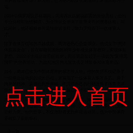
育解说领域开辟了新天地，也为他的职业生涯增添了浓墨重彩的一
笔。
2018年俄罗斯世界杯期间，周涛再次以解说嘉宾的身份亮相，他的
专业分析和激情解说，为全球观众带来了前所未有的观赛体验。与
此同时，他还积极参与足球青训项目，致力于培养下一代体育人
才。
除了在体育领域的卓越成就，周涛还热心公益事业。他成立了“周涛
体育基金会”，旨在帮助贫困地区的青少年接受体育教育，实现体育
梦想。2022年卡塔尔世界杯前夕，周涛更是发起了一项名为“足球无
国界”的慈善活动，为战乱地区的儿童送去足球装备和体育用品。
如今，周涛已成为中国体育界的标志性人物。他的简历不仅记录了
一位拳击运动员的成长历程，更展现了一位体育人多才多艺、勇于
跨界的精神。从擂台到世界杯，周涛用自己的行动诠释了体育无界
点击进入首页
限的真谛，也为中国体育事业的发展做出了不可磨灭的贡献。
展望未来，周涛表示将继续致力于体育事业，推动拳击运动的普及
与发展，同时也会在足球领域继续深耕，为中国体育的多元化发展
贡献力量。他的故事，不仅激励着无数年轻运动员，也为中国体育
界树立了新的标杆。
上一篇