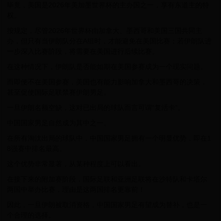
毕竟，美国是2026年美加墨世界杯的主办国之一，享有东道主的特
权。
按规定，尽管2026年世界杯由加拿大、墨西哥和美国三国共同主
办，但只有当伊朗队分在A组时，才能避免在美国比赛；若伊朗队进
一步深入比赛阶段，将需要在美国进行后续比赛。
在这种情况下，伊朗队是否能如期在美国参赛成为一个现实问题。
而即便不在美国参赛，美国也有能力影响加拿大和墨西哥的决策，
甚至促使国际足联禁赛伊朗男足。
一旦伊朗名额空缺，这对已出局的球队而言可谓“复活卡”。
中国国家男足自然成为其中之一。
在所有淘汰出局的球队中，中国国家男足拥有一个明显优势，即在1
8强赛中排名最高。
这个优势非常显著，从某种程度上可以看出。
在接下来的附加赛阶段，国际足联和亚洲足联将在沙特队和卡塔尔
两国中举办比赛，理由是这两国排名更靠前！
因此，一旦伊朗被取消资格，中国国家男足有望成为替补，也是一
个合理的选择。