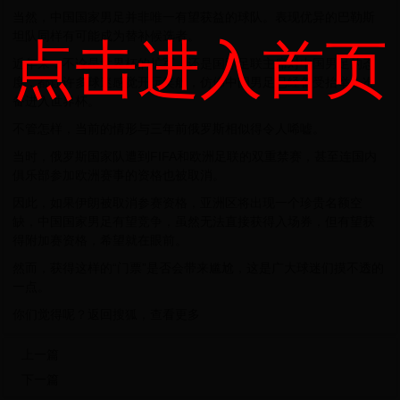
当然，中国国家男足并非唯一有望获益的球队。表现优异的巴勒斯
坦队同样有可能成为替补候选者。
点击进入首页
近年来，不论是世界杯的扩军，还是国际足联主席对中国男足的态
度，都让许多球迷感觉开玩笑般，仿佛中国男足已经备受抬举，准
备进入世界杯。
不管怎样，当前的情形与三年前俄罗斯相似得令人唏嘘。
当时，俄罗斯国家队遭到FIFA和欧洲足联的双重禁赛，甚至连国内
俱乐部参加欧洲赛事的资格也被取消。
因此，如果伊朗被取消参赛资格，亚洲区将出现一个珍贵名额空
缺，中国国家男足有望竞争，虽然无法直接获得入场券，但有望获
得附加赛资格，希望就在眼前。
然而，获得这样的“门票”是否会带来尴尬，这是广大球迷们摸不透的
一点。
你们觉得呢？返回搜狐，查看更多
上一篇
下一篇