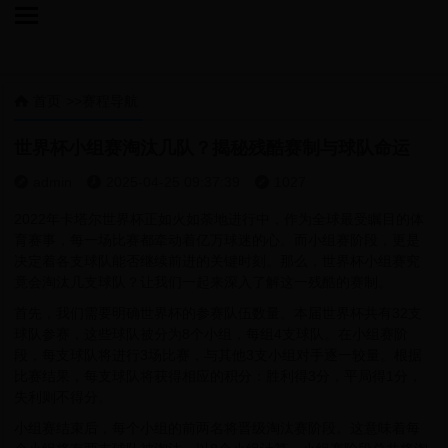

首页
>>
赛程导航

世界杯小组赛淘汰几队？揭秘残酷赛制与球队命运
admin
2025-04-25 09:37:39
1027



2022年卡塔尔世界杯正如火如荼地进行中，作为全球最受瞩目的体
育赛事，每一场比赛都牵动着亿万球迷的心。而小组赛阶段，更是
决定着各支球队能否继续前进的关键时刻。那么，世界杯小组赛究
竟会淘汰几支球队？让我们一起来深入了解这一残酷的赛制。
首先，我们需要明确世界杯的参赛队伍数量。本届世界杯共有32支
球队参赛，这些球队被分为8个小组，每组4支球队。在小组赛阶
段，每支球队将进行3场比赛，与其他3支小组对手逐一较量。根据
比赛结果，每支球队将获得相应的积分：胜利得3分，平局得1分，
失利则不得分。
小组赛结束后，每个小组的前两名将晋级淘汰赛阶段。这意味着每