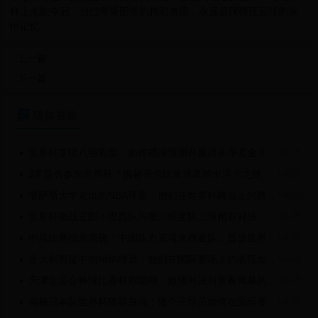
杯上未能夺冠，但巴蒂斯图塔的精彩表现，永远是阿根廷足球的永
恒记忆。
上一篇
下一篇

猜你喜欢
世界杯竞猜八强彩票：如何精准预测并赢得丰厚奖金？
04-25

J罗是否参加世界杯？揭秘哥伦比亚球星的卡塔尔之旅
04-25

堪萨斯大学走出的NBA球星：他们在世界杯舞台上的辉煌表现
04-25

世界杯激战正酣：巴西队与塞尔维亚队上演精彩对决，最终握手言和
04-25

中马比赛结果揭晓：中国队力克马来西亚队，晋级世界杯预选赛下一轮
04-25

意大利男篮中的NBA球员：他们在国际赛场上的表现如何？
04-24

天津全运会棒球比赛精彩回顾：激情对决与青春风暴的完美碰撞
04-25

揭秘日本队世界杯阵容身高：矮个子球员如何在国际赛场大放异彩？
04-25
