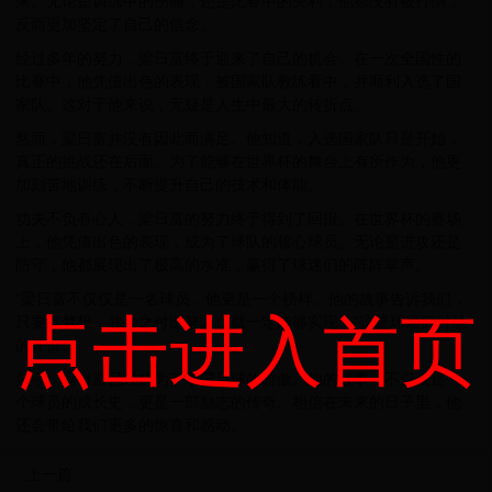
来。无论是训练中的伤痛，还是比赛中的失利，他都没有被打倒，
反而更加坚定了自己的信念。
经过多年的努力，梁日富终于迎来了自己的机会。在一次全国性的
比赛中，他凭借出色的表现，被国家队教练看中，并顺利入选了国
家队。这对于他来说，无疑是人生中最大的转折点。
然而，梁日富并没有因此而满足。他知道，入选国家队只是开始，
真正的挑战还在后面。为了能够在世界杯的舞台上有所作为，他更
加刻苦地训练，不断提升自己的技术和体能。
功夫不负有心人，梁日富的努力终于得到了回报。在世界杯的赛场
上，他凭借出色的表现，成为了球队的核心球员。无论是进攻还是
防守，他都展现出了极高的水准，赢得了球迷们的阵阵掌声。
“梁日富不仅仅是一名球员，他更是一个榜样。他的故事告诉我们，
点击进入首页
只要有梦想，并为之付出努力，就一定能够实现。”这是球迷们对他
的评价。
如今，梁日富已经成为了中国足球的骄傲。他的故事，不仅仅是一
个球员的成长史，更是一部励志的传奇。相信在未来的日子里，他
还会带给我们更多的惊喜和感动。
上一篇