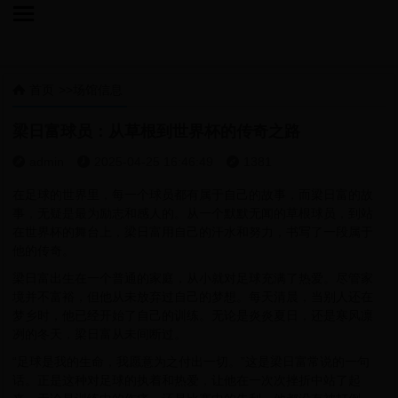

首页
>>
场馆信息

梁日富球员：从草根到世界杯的传奇之路
admin
2025-04-25 16:46:49
1381



在足球的世界里，每一个球员都有属于自己的故事，而梁日富的故
事，无疑是最为励志和感人的。从一个默默无闻的草根球员，到站
在世界杯的舞台上，梁日富用自己的汗水和努力，书写了一段属于
他的传奇。
梁日富出生在一个普通的家庭，从小就对足球充满了热爱。尽管家
境并不富裕，但他从未放弃过自己的梦想。每天清晨，当别人还在
梦乡时，他已经开始了自己的训练。无论是炎炎夏日，还是寒风凛
冽的冬天，梁日富从未间断过。
“足球是我的生命，我愿意为之付出一切。”这是梁日富常说的一句
话。正是这种对足球的执着和热爱，让他在一次次挫折中站了起