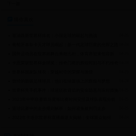
下一篇

猜你喜欢
塞浦路斯世界杯排名：小国足球的崛起与挑战
04-25

葡萄牙本菲卡天才球员崛起：新一代足球巨星的光辉之路
04-24

国外运动员在世界杯舞台勇敢出柜，体育界迎来包容新时代
04-25

卡恩荣获世界杯金球奖：传奇门将的辉煌时刻与不朽传奇
04-24

世界杯国家队球衣：穿越时空的荣耀与激情
04-25

曾经的新疆足球球员：他们在绿茵场上的辉煌与梦想
04-24

世界杯夹手机事件：球迷狂欢背后的安全隐患与应对措施
04-25

2023年中甲联赛青岛黄海比赛时间安排及球队表现分析
04-25

篮球比赛中的走步规则解析：如何避免被判罚走步
04-25

2022年卡塔尔世界杯直播频道大揭秘：全球观众如何收看比赛？
04-24
