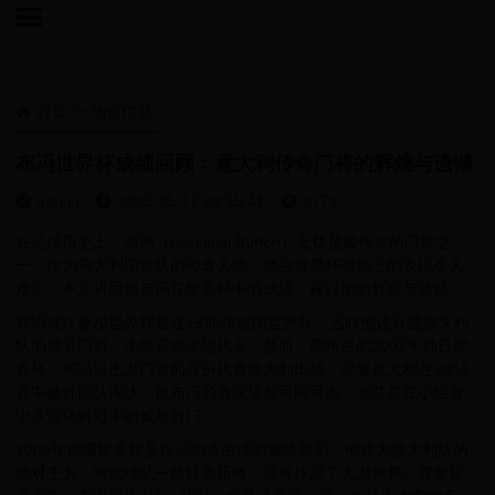

首页
>>
场馆信息

布冯世界杯成绩回顾：意大利传奇门将的辉煌与遗憾
admin
2025-05-17 09:15:41
3779



在足球历史上，布冯（Gianluigi Buffon）无疑是最伟大的门将之
一。作为意大利国家队的传奇人物，他在世界杯赛场上的表现令人
难忘。本文将回顾布冯在世界杯中的成绩，探讨他的辉煌与遗憾。
布冯首次参加世界杯是在1998年法国世界杯，当时他还只是意大利
队的替补门将，未能获得出场机会。然而，四年后的2002年韩日世
界杯，布冯以主力门将的身份代表意大利出战。尽管意大利在1/8决
赛中被韩国队淘汰，但布冯的表现依然可圈可点，尤其是在小组赛
中多次化解对手的威胁射门。
2006年德国世界杯是布冯职业生涯的巅峰时刻。他作为意大利队的
绝对主力，帮助球队一路过关斩将，最终捧起了大力神杯。在整届