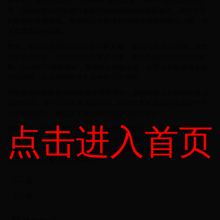
赛事中，布冯仅丢2球，其中一个是乌龙球，另一个是齐达内的点
球。他在决赛中的关键扑救和对阵德国队时的神勇表现，成为意大
利夺冠的重要保障。布冯也因此被评为2006年世界杯最佳门将，并
入选赛事最佳阵容。
然而，布冯的世界杯之旅并非一帆风顺。2010年南非世界杯，意大
利队状态低迷，小组赛阶段便惨遭淘汰，布冯也因伤缺席了部分比
赛。2014年巴西世界杯，布冯再次随队出征，但意大利队依然未能
小组出线，这成为他职业生涯中的一大遗憾。
尽管布冯未能参加2018年俄罗斯世界杯，但他为意大利国家队效力
超过20年，留下了不可磨灭的印记。他的世界杯成绩不仅体现了个
人的卓越能力，也见证了意大利足球的辉煌与低谷。
点击进入首页
总的来说，布冯的世界杯生涯充满了传奇色彩。他不仅帮助意大利
队赢得了2006年世界杯冠军，还多次在关键时刻挺身而出，展现了
世界顶级门将的风采。虽然也有一些遗憾，但布冯的成就足以让他
成为足球史上最伟大的门将之一。
上一篇
下一篇