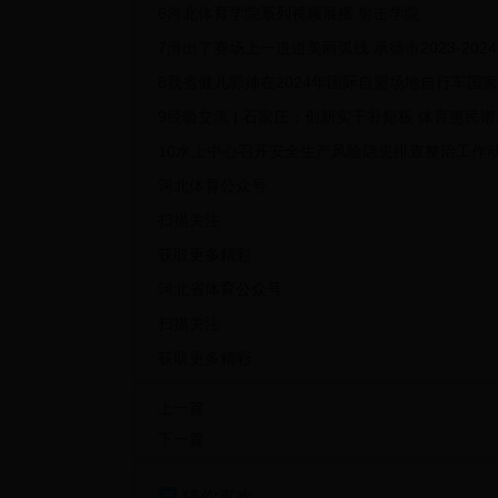
6河北体育学院系列视频展播 射击学院
7滑出了赛场上一道道美丽弧线 承德市2023-2024
8我省健儿郭帅在2024年国际自盟场地自行车国家杯
9经验交流 | 石家庄：创新实干补短板 体育惠民
10水上中心召开安全生产风险隐患排查整治工作
河北体育公众号
扫描关注
获取更多精彩
河北省体育公众号
扫描关注
获取更多精彩
上一篇
下一篇

猜你喜欢