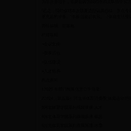
为半决赛对手，主要是因为我们在四支队伍中实力
“总之，我们会对本次联赛进行认真总结，并在今
更充足的准备。”李振山最后表示。（体育生活报
责任编辑：赵鑫雅
栏目导航
>会议文件
>赛事活动
>队伍建设
>人才培养
热点新闻
12025 年部门预算信息公开目录
22024（第五届）河北省体育消费季“体育运动护照”
3河北体育学院系列视频展播 人才
4河北体育学院系列视频展播 概况
5河北体育学院系列视频展播 冰雪