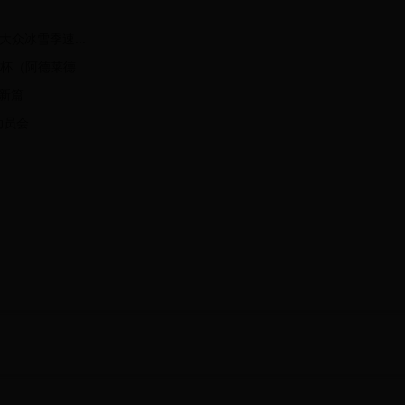
大众冰雪季速...
（阿德莱德...
谱新篇
动员会