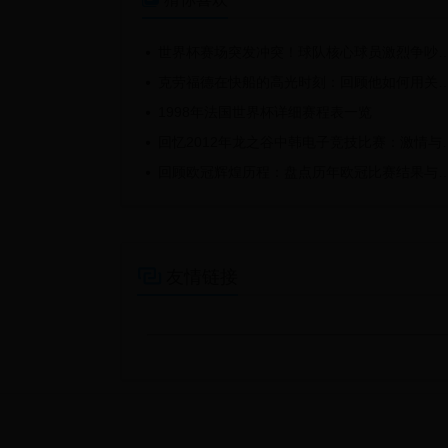
世界杯赛场突发冲突！球队核心球员激烈争吵，战术分歧还是更衣室矛盾？

克劳福德在快船的高光时刻：回顾他如何用关键表现点燃比赛激情

1998年法国世界杯详细赛程表一览

回忆2012年龙之谷中韩电子竞技比赛：激情与荣耀的碰撞

回顾欧冠辉煌历程：盘点历年欧冠比赛结果与经典瞬间（2000-2023）


友情链接