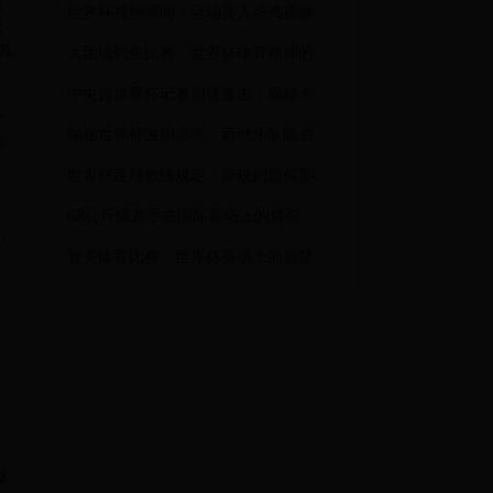
强
世界杯震撼瞬间：运动员入场式视频背后的故事与激情
冠
其
大团镇钓鱼比赛：世界杯体育精神的另一种诠释
队
中央台世界杯记者前线直击：揭秘卡塔尔赛场内外的激情与故事
这
”
揭秘世界杯波胆倍率：西班牙队能否逆袭夺冠？深度分析赔率背后的玄机
霸
世界杯足球教练规定：新规则如何影响球队战术与比赛结果？
58公斤级选手在国际赛场上的辉煌：从拳击到摔跤的多面手
，
智美体育比赛：世界杯赛场上的智慧与美学的完美融合
巨
、
直
担
做