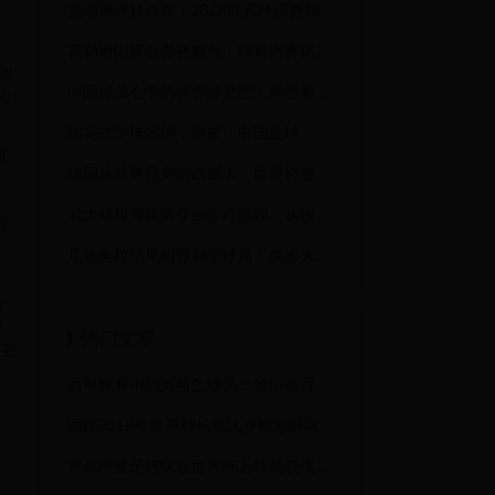
芜湖球迷狂欢夜：2018世界杯观赛指南与热血回忆
使
霍勒迪闪耀世界杯舞台：精彩比赛锦集回顾与未来展望
训
中国球员心中的世界杯梦想：那些影响了一代人的国际足球偶像
心
踢花式足球的他，也是「中国足球」
时
德国乒乓球员弗朗西斯卡：世界杯赛场上的技术与激情
，
持
武大靖短道速滑夺金全程回顾：从惊险超越到霸气冲线的热血瞬间
润
佳
瓜迪奥拉罕见指导对手球员：战术大师的胸怀与世界杯赛场上的温情瞬间
前
胜
热门文章
，王
西甲联赛中的英格兰球员：他们在西班牙足坛的崛起与挑战
回顾2018年世界杯长胶比赛精彩瞬间，经典视频再现赛场激情
塞尔维亚足球队在世界杯上轮的表现：激情与挑战并存的征程
前