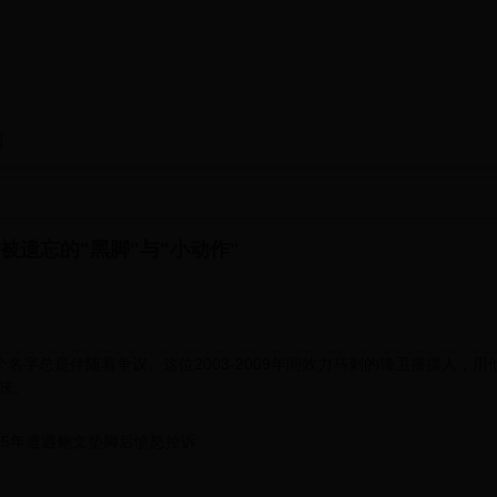
划
遗忘的"黑脚"与"小动作"
个名字总是伴随着争议。这位2003-2009年间效力马刺的锋卫摇摆人，用
味。
005年遭遇鲍文垫脚后愤怒控诉