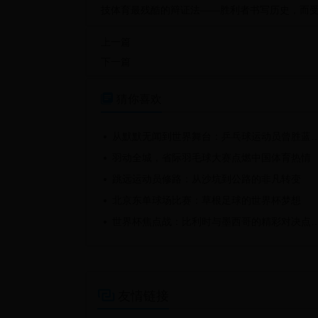
技体育最残酷的辩证法——胜利者书写历史，而
上一篇
下一篇

猜你喜欢
从默默无闻到世界舞台：乒乓球运动员曾胜蓝的逆袭之路与心路历程

羽动全城，省际羽毛球大赛点燃中国体育热情

跳远运动员修路：从沙坑到公路的非凡转变

北京东单球场比赛：草根足球的世界杯梦想

世界杯焦点战：比利时与墨西哥的精彩对决点燃绿茵场


友情链接