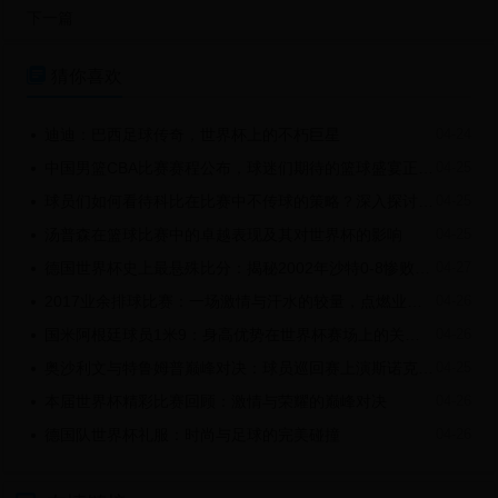
下一篇

猜你喜欢
迪迪：巴西足球传奇，世界杯上的不朽巨星
04-24

中国男篮CBA比赛赛程公布，球迷们期待的篮球盛宴正式开启
04-25

球员们如何看待科比在比赛中不传球的策略？深入探讨科比的选择与影响
04-25

汤普森在篮球比赛中的卓越表现及其对世界杯的影响
04-25

德国世界杯史上最悬殊比分：揭秘2002年沙特0-8惨败德国的背后故事
04-27

2017业余排球比赛：一场激情与汗水的较量，点燃业余体育新热潮
04-26

国米阿根廷球员1米9：身高优势在世界杯赛场上的关键作用
04-26

奥沙利文与特鲁姆普巅峰对决：球员巡回赛上演斯诺克传奇之战
04-25

本届世界杯精彩比赛回顾：激情与荣耀的巅峰对决
04-26

德国队世界杯礼服：时尚与足球的完美碰撞
04-26
