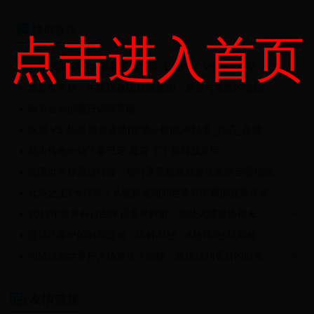

猜你喜欢
点击进入首页
09横滨第50届世乒赛男双决赛 王皓陈玘 VS 马龙许昕 2009.5.4
08-29

女足世界杯：中国玫瑰绽放绿茵场，梦想与荣耀的交织
05-26

耐力运动的夏日训练策略
09-04

汉堡 VS 基尔 数据直播|预测分析|比赛结果_德乙_足球-蜂鸟电竞
07-28

两大传奇中场下家已定 魔笛 丁丁将转战意甲
12-11

德国世界杯高清转播：如何享受极致观赛体验的全面指南
05-26

北境之王2号球员：从默默无闻到世界杯闪耀的逆袭传奇
06-21

2012年世界杯自由球员名单解析：那些闪耀赛场却未签约的足坛遗珠
07-04

篮球比赛中的时间违例：详解24秒、8秒和3秒规则如何影响比赛胜负
06-13

NBA球员世界杯入场穿搭大揭秘：从球场到看台的时尚风暴
06-08


友情链接