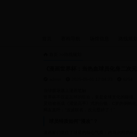
首页
赛程导航
场馆信息
路线规
首页
>>
路线规划

《漫画世界杯：当热血球员化身二次元
admin
2025-05-01 12:04:33
6254



当绿茵场遇上漫画笔触
世界杯不仅是足球的狂欢，更是全球文化的碰撞
灵动被画成《灌篮高手》式的分镜，C罗的倒钩
网友直呼：“这波联名，次元壁碎了！”
球员特质如何“漫改”？
漫画家们抓住了球星的核心气质：
内马尔的华丽盘