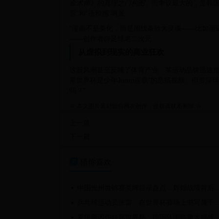
金术师》的真理之门构图
。而争议最大的，是韩国
原”和“违和感”两派。
“漫画不是美化，而是用线条放大灵魂——比如画
——创作者@足球老二次元
从虚拟到现实的商业狂欢
这股风潮甚至反哺了体育产业：某运动品牌迅速
果世界杯是少年Jump连载”的恶搞视频。但资深
吗？”
※ 本文图片素材源自网友创作，侵权请联系删除 ※
上一篇
下一篇

猜你喜欢
中国光州世锦赛奖牌目录盘点：辉煌战绩背后的汗水与荣耀

乒乓球运动员张雷：在世界杯赛场上书写属于自己的传奇

罗伊斯因伤缺席世界杯，德国队面临重大挑战
