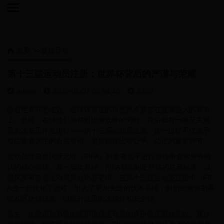

首页
>>
赛程导航

第十三届运动员注册：世界杯背后的严谨与荣耀
admin
2025-05-07 06:54:40
6759



随着世界杯的临近，全球体育迷的目光再次聚焦在这项盛大的赛事
上。然而，在球迷们为精彩比赛欢呼的同时，背后却有一项至关重
要的准备工作在进行——第十三届运动员注册。这一过程不仅关乎
每位参赛选手的合法身份，更是确保比赛公平、公正的重要环节。
运动员注册是国际足联（FIFA）对参赛选手进行资格审查和身份确
认的核心步骤。每一届世界杯，FIFA都会制定严格的注册标准，以
确保所有参赛运动员符合比赛要求。在第十三届运动员注册中，FIF
A进一步优化了流程，引入了更加先进的技术手段，例如生物识别系
统和区块链技术，以提升注册的准确性和安全性。
首先，生物识别系统的应用使得运动员的身份验证更加高效。通过