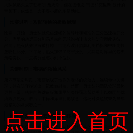
火队虽然失去了勒布朗·詹姆斯，但在德维恩·韦德和克里斯·波什的
带领下，依然是一支不容小觑的东部劲旅。
比赛过程：攻防转换的极致展现
比赛一开始，勇士队就凭借流畅的传导球和精准的三分迅速拉开比
分。库里的超远三分和汤普森的无球跑动让热火的防守顾此失彼。
然而，热火队并没有被打垮，韦德和波什频频利用挡拆和中距离投
篮咬住比分。下半场，热火加强了防守强度，尤其是对库里的包夹
策略奏效，一度将分差缩小到个位数。
关键时刻：韦德的领袖风采
第四节最后时刻，韦德展现了他作为老将的统治力，连续命中关键
球，并在防守端送出一记致命封盖。然而，勇士队的团队篮球最终
更胜一筹，格林的关键篮板和库里的冷静罚球帮助勇士以微弱的优
势险胜热火。赛后，韦德和库里拥抱致意，这场对决也被誉为当年
最精彩的常规赛之一。
点击进入首页
比赛意义：两种篮球哲学的碰撞
这场比赛不仅是胜负之争，更是两种篮球哲学的较量。勇士队代表