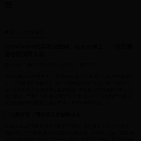

首页
>>
场馆信息

2016年NBA经典对决回顾：热火vs勇士，一场充满
悬念的攻防大战
admin
2025-04-25 13:06:51
557



2016年的NBA常规赛中，迈阿密热火队与金州勇士队的对决堪称经
典。这场比赛不仅展现了当时联盟顶级球队的实力，更让球迷们见
证了两种截然不同的篮球风格的碰撞。热火队以坚韧的防守和团队
配合著称，而勇士队则凭借“死亡五小”和疯狂的三分火力席卷联盟。
这场比赛的精彩程度，至今仍被许多球迷津津乐道。
比赛背景：两支球队的巅峰状态
2015-2016赛季的金州勇士队势不可挡，在史蒂夫·科尔的带领下，
他们打出了73胜9负的历史最佳常规赛战绩。斯蒂芬·库里、克莱·汤
普森和德雷蒙德·格林组成的核心阵容让对手防不胜防。而迈阿密热