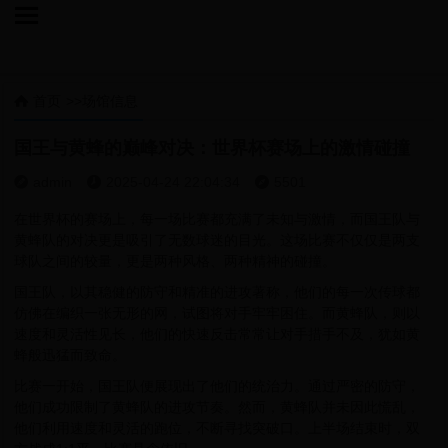

首页
>>
场馆信息

国王与黄蜂的巅峰对决：世界杯赛场上的激情碰撞
admin
2025-04-24 22:04:34
5501



在世界杯的赛场上，每一场比赛都充满了未知与激情，而国王队与
黄蜂队的对决更是吸引了无数球迷的目光。这场比赛不仅仅是两支
球队之间的较量，更是两种风格、两种精神的碰撞。
国王队，以其稳健的防守和精准的进攻著称，他们的每一次传球都
仿佛在编织一张无形的网，试图将对手牢牢困住。而黄蜂队，则以
速度和灵活性见长，他们的快速反击常常让对手措手不及，犹如黄
蜂般迅猛而致命。
比赛一开始，国王队便展现出了他们的统治力。通过严密的防守，
他们成功限制了黄蜂队的进攻节奏。然而，黄蜂队并未因此慌乱，
他们利用速度和灵活的跑位，不断寻找突破口。上半场结束时，双