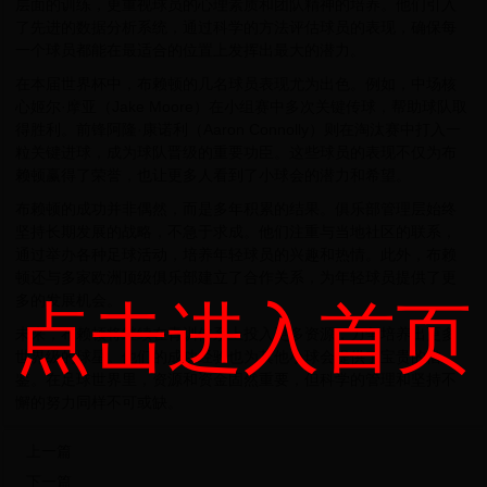
层面的训练，更重视球员的心理素质和团队精神的培养。他们引入
了先进的数据分析系统，通过科学的方法评估球员的表现，确保每
一个球员都能在最适合的位置上发挥出最大的潜力。
在本届世界杯中，布赖顿的几名球员表现尤为出色。例如，中场核
心姬尔·摩亚（Jake Moore）在小组赛中多次关键传球，帮助球队取
得胜利。前锋阿隆·康诺利（Aaron Connolly）则在淘汰赛中打入一
粒关键进球，成为球队晋级的重要功臣。这些球员的表现不仅为布
赖顿赢得了荣誉，也让更多人看到了小球会的潜力和希望。
布赖顿的成功并非偶然，而是多年积累的结果。俱乐部管理层始终
坚持长期发展的战略，不急于求成。他们注重与当地社区的联系，
通过举办各种足球活动，培养年轻球员的兴趣和热情。此外，布赖
顿还与多家欧洲顶级俱乐部建立了合作关系，为年轻球员提供了更
多的发展机会。
点击进入首页
未来，布赖顿将继续在青训体系上投入更多资源，力争培养出更多
世界级的球星。他们的成功经验也为其他小球会提供了宝贵的借
鉴。在足球世界里，资源和资金固然重要，但科学的管理和坚持不
懈的努力同样不可或缺。
上一篇
下一篇