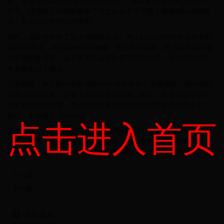
遇。克莱·汤普森的年薪为1899万美元，德雷蒙德·格林则为1747万
美元。这些球员的高薪确保了勇士队在各个位置上都拥有顶尖的球
员，从而在比赛中占据优势。
然而，高薪也带来了巨大的财政压力。勇士队在2018年的总薪资高
达1.3亿美元，远超NBA的工资帽。为了平衡财政，勇士队不得不缴
纳巨额的奢侈税。这不仅考验着球队管理层的智慧，也对球队的未
来发展提出了挑战。
尽管如此，勇士队的高薪策略在2018年取得了显著成效。他们成功
卫冕NBA总冠军，证明了高薪投资的价值。然而，随着球员年龄的
增长和伤病的增加，勇士队在未来如何维持这种高水平的竞争力，
将是一个值得关注的问题。
点击进入首页
总的来说，2018年勇士队的球员薪资结构不仅反映了球队的雄心壮
志，也揭示了他们在追求总冠军道路上的战略布局。高薪带来的挑
战与机遇并存，勇士队需要不断调整策略，以应对未来的挑战。
上一篇
下一篇

猜你喜欢