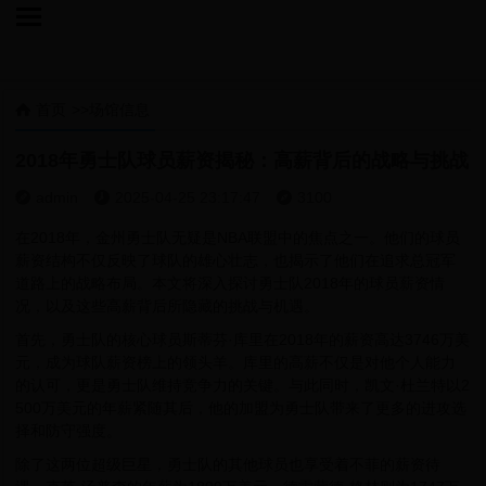

首页
>>
场馆信息

2018年勇士队球员薪资揭秘：高薪背后的战略与挑战
admin
2025-04-25 23:17:47
3100



在2018年，金州勇士队无疑是NBA联盟中的焦点之一。他们的球员
薪资结构不仅反映了球队的雄心壮志，也揭示了他们在追求总冠军
道路上的战略布局。本文将深入探讨勇士队2018年的球员薪资情
况，以及这些高薪背后所隐藏的挑战与机遇。
首先，勇士队的核心球员斯蒂芬·库里在2018年的薪资高达3746万美
元，成为球队薪资榜上的领头羊。库里的高薪不仅是对他个人能力
的认可，更是勇士队维持竞争力的关键。与此同时，凯文·杜兰特以2
500万美元的年薪紧随其后，他的加盟为勇士队带来了更多的进攻选
择和防守强度。
除了这两位超级巨星，勇士队的其他球员也享受着不菲的薪资待