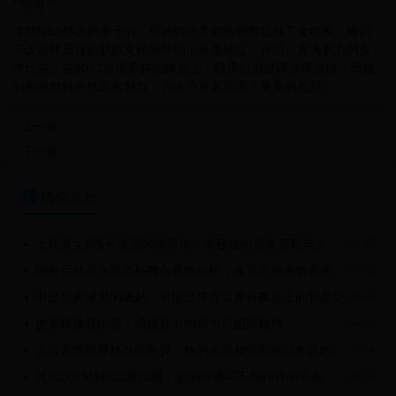
**结语**
这些NBA球员的妻子们，用她们的美貌和智慧征服了全世界。她们
不仅是球员背后默默支持的伴侣，更是独立、自信、充满魅力的女
性代表。在2023年世界杯的舞台上，球员们用进球点燃激情，而她
们则用独特的气质和魅力，为这个夏天增添了更多的色彩。
上一篇
下一篇

猜你喜欢
土耳其女排5号球员闪耀赛场：揭秘她的成长历程与关键表现
04-27

国外运动员在世界杯舞台勇敢出柜，体育界迎来包容新时代
04-25

中超所有球员的崛起：中国足球在世界杯舞台上的新希望
04-25

世界杯体育比赛：成绩背后的努力与团队精神
04-26

大迫勇也世界杯贴吧热议：他的表现如何影响日本队的命运？
04-24

张帅2019法网比赛回顾：坚韧拼搏与不屈精神的完美诠释
04-24
